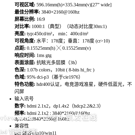
可视区域:
596.16mm(h)×335.34mm(v)[27” wide]
最佳分辨率:
3840×2160@160hz
屏幕比例:
16:9
对比率:
1000:1（典型）（动态对比度30m:1)
亮度:
typ:450cd/m²， min：400cd/m²
可视角度:
水平：178度；垂直：178度 (cr>10)
点距:
0.15525mm(h) ╳ 0.15525mm(v)
响应时间:
1ms gtg
表面涂层:
抗眩光多层膜（3h）
色深:
1.07b colors，10bit ( 8-bits hi_frc )
色域:
95% dci-p3（基于cie1976）
特色功能:
hdr400认证，电竞游戏准星，硬件低蓝光，不
闪屏
输入讯号
数字:
hdmi 2.1x2，dp1.4x2（hdcp2.2&2.3）
频率:
hdmi 2.1x2 : 3840*2160@160hz
viewsonic vx2759-凯发在线
dp1.4x2:3840*2160@160hz
兼容性
led 智能投影机
pc:
兼容win10/win11