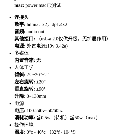
mac:
power mac已测试
连接头
数字:
hdmi2.1x2，dp1.4x2
音频:
audio out
其他接口:
（usb-a 2.0仅供升级，无扩展作用）
电源:
外置电源(19v 3.42a)
多媒体
内置音箱:
无
人体工学
倾斜:
-5°~20°±2°
左右旋转:
±20°
垂直旋转:
±90°
升降:
0~130mm
电源
电压:
100-240v~50/60hz
消耗功率:
≦0.5w（待机）≦50w（max）
操作环境
温度:
0°c - 40°c （32°f - 104°f）