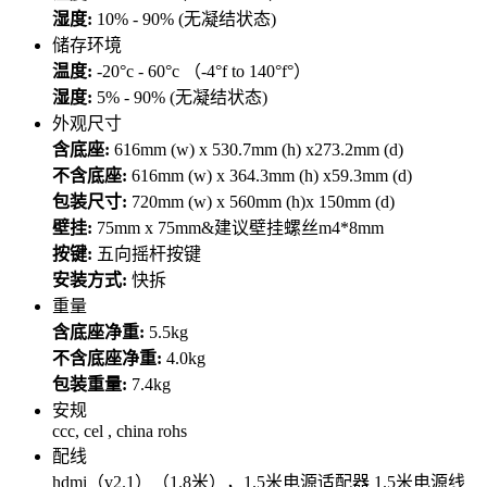
湿度:
10% - 90% (无凝结状态)
储存环境
温度:
-20°c - 60°c （-4°f to 140°f°）
湿度:
5% - 90% (无凝结状态)
外观尺寸
含底座:
616mm (w) x 530.7mm (h) x273.2mm (d)
不含底座:
616mm (w) x 364.3mm (h) x59.3mm (d)
包装尺寸:
720mm (w) x 560mm (h)x 150mm (d)
壁挂:
75mm x 75mm&建议壁挂螺丝m4*8mm
按键:
五向摇杆按键
安装方式:
快拆
重量
含底座净重:
5.5kg
不含底座净重:
4.0kg
包装重量:
7.4kg
安规
ccc, cel , china rohs
配线
hdmi（v2.1）（1.8米），1.5米电源适配器 1.5米电源线