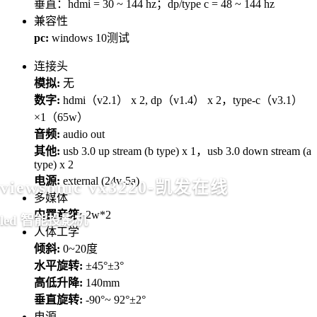
垂直：hdmi = 30 ~ 144 hz；dp/type c = 48 ~ 144 hz
兼容性
pc:
windows 10测试
连接头
模拟:
无
数字:
hdmi（v2.1） x 2, dp（v1.4） x 2，type-c（v3.1）
×1（65w）
音频:
audio out
其他:
usb 3.0 up stream (b type) x 1，usb 3.0 down stream (a
type) x 2
电源:
external (24v-5a)
viewsonic vx3220-凯发在线
多媒体
内置音箱:
2w*2
led 智能投影机
人体工学
倾斜:
0~20度
水平旋转:
±45°±3°
高低升降:
140mm
垂直旋转:
-90°~ 92°±2°
电源