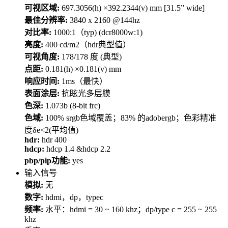
可视区域:
697.3056(h) ×392.2344(v) mm [31.5” wide]
最佳分辨率:
3840 x 2160 @144hz
对比率:
1000:1（typ) (dcr8000w:1)
亮度:
400 cd/m2（hdr典型值）
可视角度:
178/178 度 (典型)
点距:
0.181(h) ×0.181(v) mm
响应时间:
1ms（最快）
表面涂层:
抗眩光多层膜
色深:
1.073b (8-bit frc)
色域:
100% srgb色域覆盖；83% 的adobergb；色彩精准
度δe<2(平均值)
hdr:
hdr 400
hdcp:
hdcp 1.4 &hdcp 2.2
pbp/pip功能:
yes
输入信号
模拟:
无
数字:
hdmi，dp，typec
频率:
水平：hdmi = 30 ~ 160 khz；dp/type c = 255 ~ 255
khz