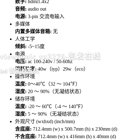
数字:
hdmi1.4x2
音频:
audio out
电源:
3-pin 交流电输入
多媒体
内置多媒体音箱:
无
人体工学
倾斜:
-5~15度
电源
viewsonic vx3276-凯发在线
电压:
ac 100-240v / 50-60hz
消耗功率:
40w（typ）29w（eco）
led 智能投影机
操作环境
温度:
0～40℃（32 ～ 104℉）
湿度:
20 ～ 90%（无凝结状态）
储存环境
温度:
-20 ～ 60℃（-4 ～ 140℉）
湿度:
5 ～ 90%（无凝结状态）
外观尺寸 (wxhxd) (inch/mm)
含底座:
712.4mm (w) x 500.7mm (h) x 230mm (d)
不含底座:
712.4mm (w) x 416mm (h) x 40mm (d)