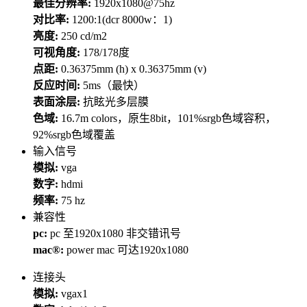
最佳分辨率:
1920x1080@75hz
对比率:
1200:1(dcr 8000w：1)
亮度:
250 cd/m2
可视角度:
178/178度
点距:
0.36375mm (h) x 0.36375mm (v)
反应时间:
5ms（最快）
表面涂层:
抗眩光多层膜
色域:
16.7m colors，原生8bit，101%srgb色域容积，
92%srgb色域覆盖
输入信号
模拟:
vga
数字:
hdmi
频率:
75 hz
兼容性
pc:
pc 至1920x1080 非交错讯号
mac®:
power mac 可达1920x1080
连接头
模拟:
vgax1